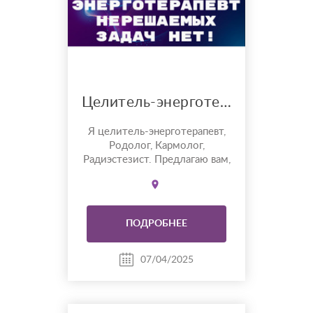
Целитель-энерготерапевт
Я целитель-энерготерапевт,
Родолог, Кармолог,
Радиэстезист. Предлагаю вам,
достать из вашего
подсознания все ваши
проблемы и ликвидировать
их в короткие сроки.
ПОДРОБНЕЕ
Использую в своей практике
уникальные, авторские
методы на основании
07/04/2025
многолетней помощи людям.
Важный момент! Мои
методы не подойдут тем, кт...