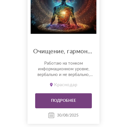
Очищение, гармонизация полей
Работаю на тонком
информационном уровне,
вербально и не вербально,
исцеление, улучшение во всех
Краснодар
сферах жизни, консультации,
таро расклады
ПОДРОБНЕЕ
30/08/2025