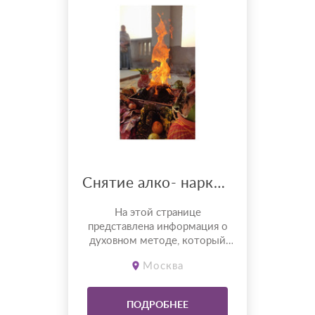
Снятие алко- нарко и игровой зависимости.
На этой странице
представлена информация о
духовном методе, который
помогает тем, кто устал от
Москва
бессмысленной борьбы с
зависимостью и ищет
глубинные изменения, а не
ПОДРОБНЕЕ
очередную «мотивационную