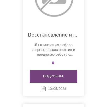
Восстановление и защита ауры
Я начинающая в сфере
энергетических практик и
предлагаю работу с
состоянием человека,
направленную на ощущение
внутренней защиты,
спокойствия и
ПОДРОБНЕЕ
восстановления ресурса.
Работаю только своей
энергией, только удаленно.
10/05/2026
Не ясновидящая. Буду рада
помочь.