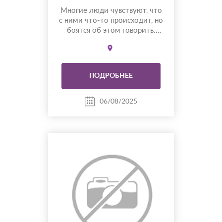
Многие люди чувствуют, что
с ними что-то происходит, но
боятся об этом говорить.
Кто-то видит цветную дымку
вокруг людей, кто-то
ощущает вибрации в
пространстве, замечает
ПОДРОБНЕЕ
изменения в теле при
общении с разными людьми.
Некоторые даже видят
06/08/2025
сущности или привидения. Но
почти каждый задаёт себе
вопрос: ...