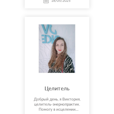
18/05/2025
любимую;снимет венец
безбрачия; - зависимость
алкоголизма; - ле...
Целитель
Добрый день, я Виктория,
целитель-энернопрактик.
Помогу в исцелении