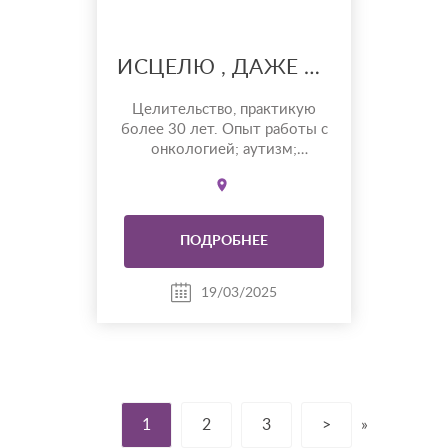
ИСЦЕЛЮ , ДАЖЕ ЕСЛИ ЧЕЛОВЕК ЗА ШАГ ОТ ГРАНИ. ЛЮБЫЕ ЗАБОЛЕВАНИЯ, КАК ФИЗИЧЕСКИЕ ТАК И ПСИХИЧЕСКИЕ.
Целительство, практикую
более 30 лет. Опыт работы с
онкологией; аутизм;
бесплодие; наркомания;
алкоголизм и т.д. Управление
погодой.
ПОДРОБНЕЕ
19/03/2025
1
2
3
>
»