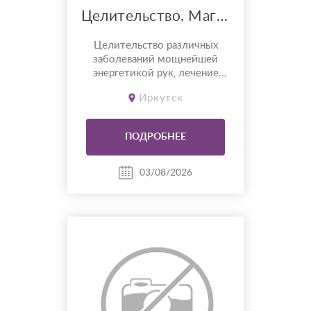
Целительство. Магия
Целительство различных
заболеваний мощнейшей
энергетикой рук, лечение
внутренних органов, лечение
Иркутск
опорно двигательного
аппарата. Снятие порчи сглаза
проклятия. Писать в мах
ПОДРОБНЕЕ
89500516184
03/08/2026