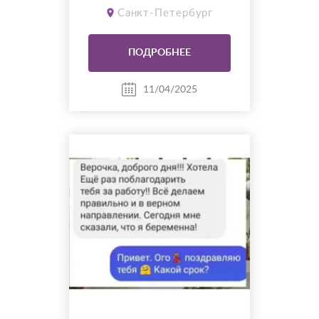
психосоматики, панических
Санкт-Петербург
атак, психических ловушек,
заболеваний разного вида.
Работаю онлайн по видео
ПОДРОБНЕЕ
связи.
11/04/2025