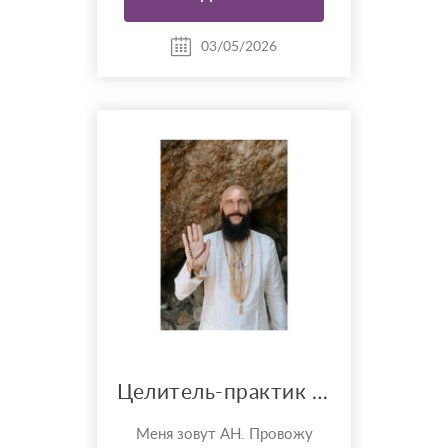
роду делал подпольные
аборты?» Я знала от мамы —
бабушка этим грешила в
03/05/2026
войну. Агапа объяснила, что
грех лёг на род, и надо
отмалива...
Целитель-практик · 25 лет опыта · Онлайн-сессии по всему миру
Меня зовут АН. Провожу