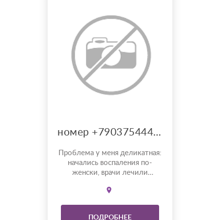
номер +79037544441.
Проблема у меня деликатная:
начались воспаления по-
женски, врачи лечили
антибиотиками — временно
помогало. Агапа
Валентиновна глянула на
воске и спросила: «Кто у вас в
ПОДРОБНЕЕ