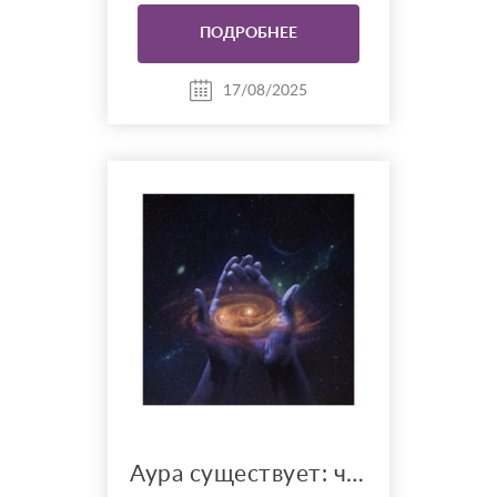
ПОХУДЕТЬ…. Я ТЕБЕ
ПОДРОБНЕЕ
РАСКАЖУ ПРИЧИНУ…. Да,
связь есть, и она довольно
прямая, если смотреть на это
17/08/2025
не только с точки зрения
биохимии, но и как на
цепочку взаимных
“подкручиваний” организма.
Манус...
Аура существует: что можно увидеть, почувствовать и почему вы не сумасшедший