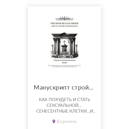
Манускрипт стройности Монографии ПДФ
КАК ПОХУДЕТЬ И СТАТЬ
СЕКСУАЛЬНОЙ….
СЕНЕСЕНТНЫЕ КЛЕТКИ…И
ЛИШНИЙ ВЕС КАКЯ
Воронеж
СВЯЗЬ…. И ПОЧЕМУ ТЫ
НИКАК НЕ МОЖЕШЬ