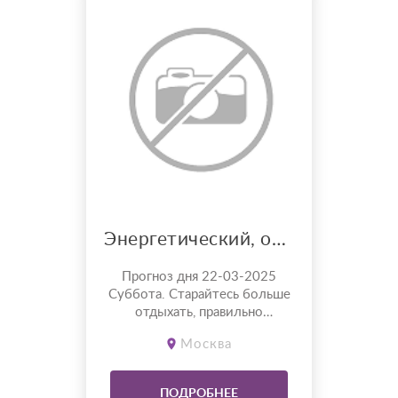
Энергетический, очистительный , востонавливающий и включение системысаморегуляции сеанс Дистанционно
Прогноз дня 22-03-2025
Суббота. Старайтесь больше
отдыхать, правильно
высыпаться и питаться.
Москва
Убирайте вредные привычки и
токсичную еду. Жреческие
ваши силы ведут вас вперед.
ПОДРОБНЕЕ