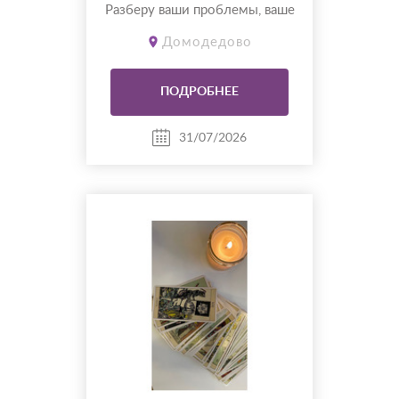
Разберу ваши проблемы, ваше
будущее и то что вас гложет
Домодедово
уже несколько лет. Всё чётко
и по делу
ПОДРОБНЕЕ
31/07/2026