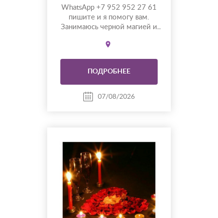
WhatsApp +7 952 952 27 61
пишите и я помогу вам.
Занимаюсь черной магией и
гаданием более 35 лет. Моя
магическая помощь избавит
вас от одиночества, порчи.
Верну мужа быстро, разлучу с
ПОДРОБНЕЕ
соперницей, накажу врагов.
Гадаю на отношения по фото,
на разных колодах Таро и
07/08/2026
Ленорман, рунах. Работаю
четко и быс...