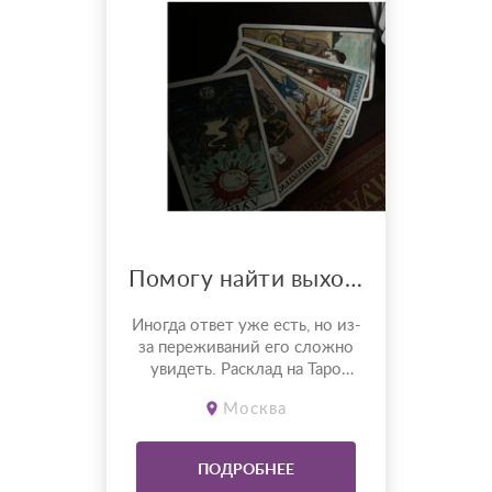
Помогу найти выход из запутанной ситуации. Вычислю всех врагов за твоей спиной.
Иногда ответ уже есть, но из-
за переживаний его сложно
увидеть. Расклад на Таро
помогает разобраться в
Москва
ситуации, понять причины
происходящего и увидеть
возможное развитие
ПОДРОБНЕЕ
событий. Работаю с