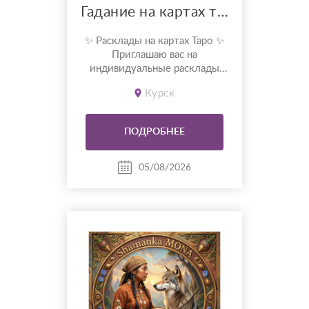
Гадание на картах таро
✨ Расклады на картах Таро ✨
Приглашаю вас на
индивидуальные расклады
Таро. Сейчас я активно
Курск
совершенствую свои навыки и
набираю практику, поэтому
предлагаю расклады по
ПОДРОБНЕЕ
доступной стоимости. С
какими вопросами можно
обратиться: ???? отношения,
05/08/2026
чувства, любовь; ????
перспективы общения с
человеком; ???...