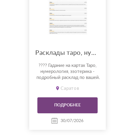
Расклады таро, нумерология, эзотерика и другие
???? Гадание на картах Таро,
нумерология, эзотерика -
подробный расклад по вашей
ситуации ✨. В работе
Саратов
помогаю разобраться в
сложных ситуациях, понять
скрытые аспекты и найти
ПОДРОБНЕЕ
опору для принятия решений.
Использую Таро,
нумерологию и
30/07/2026
астрологический анализ.
Матрица судьбы - по