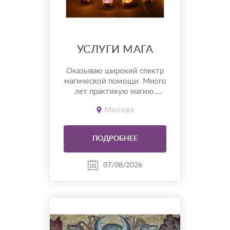
УСЛУГИ МАГА
Оказываю широкий спектр
магической помощи. Много
лет практикую магию.
Устраню соперников,
Москва
соперниц. - Гадание на Таро. -
Любовная магия. Провожу
сильные обряды по
ПОДРОБНЕЕ
направлениям: Черная магия,
деревенская магия, магия рун,
язычество. Все виды
07/08/2026
приворотов, отвороты, обряд
на замужество, на
супружескую в...