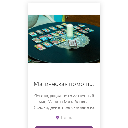
помогаю ...
Магическая помощь тверской ясновидящей.
Ясновидящая, потомственный
маг, Марина Михайловна!
Ясновидение, предсказание на
картах Таро, на рунах, по
Тверь
линиям рук, по имени
человека, по фото.