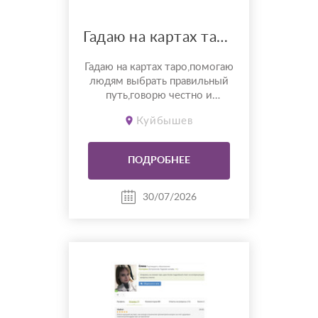
Гадаю на картах таро,помогаю решить проблемы без осуждений
Гадаю на картах таро,помогаю
людям выбрать правильный
путь,говорю честно и
открыто. Расписываю ответы
Куйбышев
подробно,никогда не
осуждаю, работаю без черной
магии
ПОДРОБНЕЕ
30/07/2026