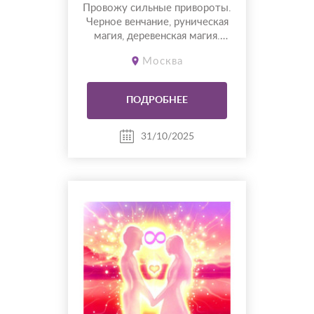
Провожу сильные привороты.
Черное венчание, руническая
магия, деревенская магия.
Работаю более 15 лет.
Москва
Консультирую и подбираю
ритуалы. Провожу
диагностику. Основные
ПОДРОБНЕЕ
направления моей
деятельности это: любовная
магия, денежная магия,
31/10/2025
защитная магия (обереги,
амулеты), снятие негатива
(порч, родовых п...