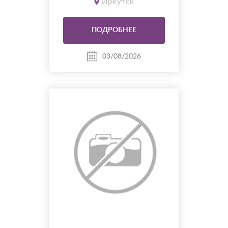
Иркутск
опорно двигательного
аппарата. Снятие порчи сглаза
проклятия. Писать в мах
ПОДРОБНЕЕ
89500516184
03/08/2026