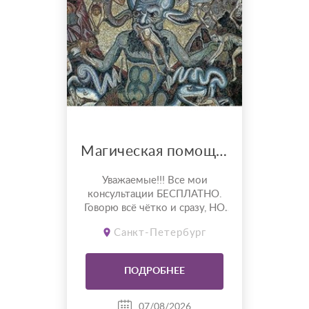
Магическая помощь любого спектра
Уважаемые!!! Все мои
консультации БЕСПЛАТНО.
Говорю всё чётко и сразу, НО
я не психолог, мне Ваши
Санкт-Петербург
сопли не нужны. Работаем,
так работаем. Нищеброды и
бесплатники лесом.
ПОДРОБНЕЕ
Оказываю услуги по чёрной
магии. Любой спектр
магических услуг. Очень
07/08/2026