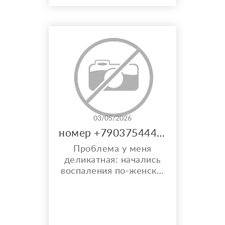
ресурса. Работаю
только своей энергией,
только удаленно. Не
ясновидящая. Буду рада
помочь.
03/05/2026
номер +79037544441.
Проблема у меня
деликатная: начались
воспаления по-женски,
врачи лечили
антибиотиками —
временно помогало.
Агапа Валентиновна