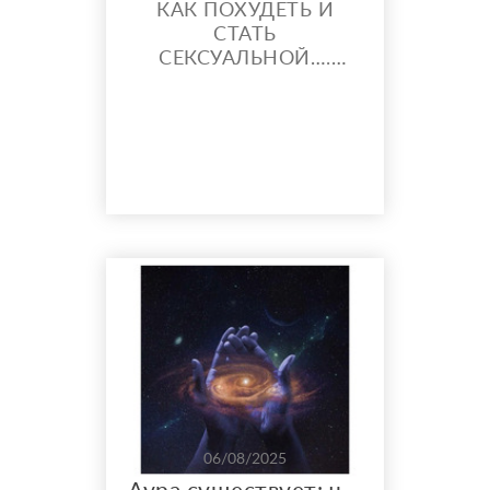
КАК ПОХУДЕТЬ И
СТАТЬ
СЕКСУАЛЬНОЙ….
СЕНЕСЕНТНЫЕ
КЛЕТКИ…И ЛИШНИЙ
ВЕС КАКЯ СВЯЗЬ…. И
ПОЧЕМУ ТЫ НИКАК
НЕ МОЖЕШЬ
ПОХУДЕТЬ…. Я ТЕБЕ
РАСКАЖУ ПРИЧИНУ….
Да, связь есть, и она
довольно прямая, если
смотреть на это не
только с точки зрения
биохимии, но и как на
цепочку взаимных
“подкручиваний”
организма. Манус...
06/08/2025