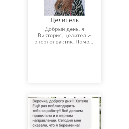
11/04/2025
Целитель
Добрый день, я
Виктория, целитель-
энернопрактик. Помогу
в исцелении
психосоматики,
панических атак,
психических ловушек,
заболеваний разного
вида. Работаю онлайн
по видео связи.