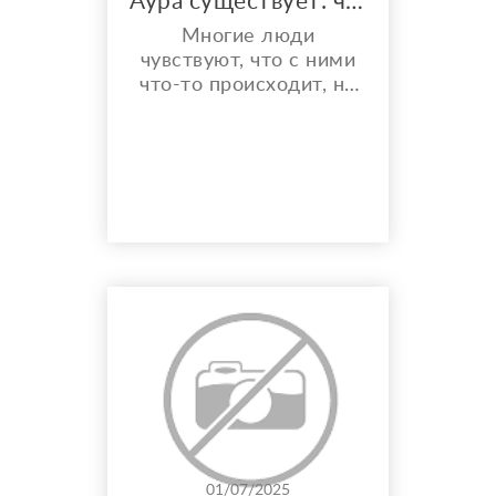
Аура существует: что можно увидеть, почувствовать и почему вы не сумасшедший
Многие люди
чувствуют, что с ними
что-то происходит, но
боятся об этом
говорить. Кто-то видит
цветную дымку вокруг
людей, кто-то ощущает
вибрации в
пространстве, замечает
изменения в теле при
общении с разными
людьми. Некоторые
даже видят сущности
или привидения. Но
почти каждый задаёт
себе вопрос: ...
01/07/2025