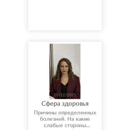
который помогает тем,
кто устал от
бессмысленной борьбы
с зависимостью и ищет
глубинные изменения, а
не очередную
«мотивационную
таблетку».
Освобождение от
зависимости: когда всё
уже перепробовано
Алкогольная,
наркотическая и
игровая зависи...
05/12/2025
Сфера здоровья
Причины определенных
болезней. На какие
слабые стороны