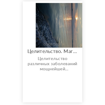
проблемы безбрачия и
неудачных партнёров.
Работа - почему
приходят отвратные
клиенты или не...
03/08/2026
Целительство. Магия
Целительство
различных заболеваний
мощнейшей
энергетикой рук,
лечение внутренних
органов, лечение
опорно двигательного
аппарата. Снятие порчи
сглаза проклятия.