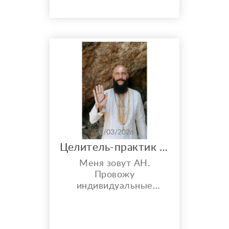
глянула на воске и
спросила: «Кто у вас в
роду делал
подпольные аборты?»
Я знала от мамы —
бабушка этим грешила
в войну. Агапа
объяснила, что грех лёг
на род, и надо
отмалива...
25/03/2026
Целитель-практик · 25 лет опыта · Онлайн-сессии по всему миру
Меня зовут АН.
Провожу
индивидуальные
целительские сессии
для тех, кому
стандартные методы