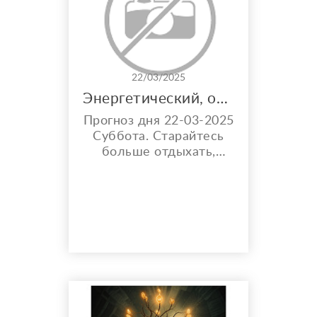
помощи людям.
Важный момент! Мои
методы не подойдут
тем, кт...
22/03/2025
Энергетический, очистительный , востонавливающий и включение системысаморегуляции сеанс Дистанционно
Прогноз дня 22-03-2025
Суббота. Старайтесь
больше отдыхать,
правильно высыпаться
и питаться. Убирайте
вредные привычки и
токсичную еду.
Жреческие ваши силы
ведут вас вперед.
Заряжайте свой
внутренний мир. Душа
распаковывает
информацию, где вы