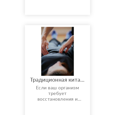
не дали результата. С
чем работаю: Женское
здоровье · сложные
хронические состояния
· острые и критические
ситуации ·
сопровождение при
тяжёлых диагнозах ·
выгорание,
эмоциональные
травмы, потеря сил ·
энергет...
25/02/2026
Традиционная китайская медицина для восстановления сил и здоровья организма
Если ваш организм
требует
восстановления и
здоровья, то я
предлагаю метод