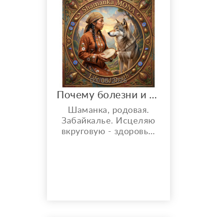
03/08/2026
Почему болезни и неудачи, потеря финансов? Просмотры и решения
Шаманка, родовая.
Забайкалье. Исцеляю
вкруговую - здоровье,
каналы, системы
организма. Биоэнергия
- работаю удалённо.
Чёткое видение
проблемы. Род - все
вопросы невезения,
неудач и болезней в
нём. Карма - все