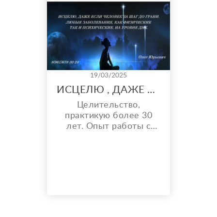
сколиоз, аутоиммунные
и генетические
заболевания. Большой
опыт работы.
Возможно лечени...
19/03/2025
ИСЦЕЛЮ , ДАЖЕ ЕСЛИ ЧЕЛОВЕК ЗА ШАГ ОТ ГРАНИ. ЛЮБЫЕ ЗАБОЛЕВАНИЯ, КАК ФИЗИЧЕСКИЕ ТАК И ПСИХИЧЕСКИЕ.
Целительство,
практикую более 30
лет. Опыт работы с
онкологией; аутизм;
бесплодие;
наркомания;
алкоголизм и т.д.
Управление погодой.