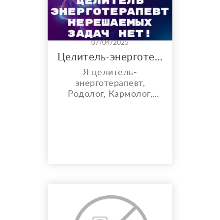
хронические
заболевания. У моих
клие...
07/04/2025
Целитель-энерготерапевт
Я целитель-
энерготерапевт,
Родолог, Кармолог,
Радиэстезист.
Предлагаю вам,
достать из вашего
подсознания все ваши
проблемы и
ликвидировать их в
короткие сроки.
Использую в своей
практике уникальные,
авторские методы на
основании многолетней