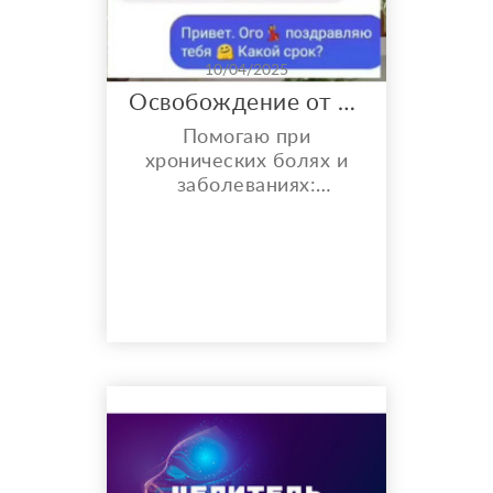
10/04/2025
Освобождение от боли и болезней
Помогаю при
хронических болях и
заболеваниях:
-проблемы по-женски,
нарушение женского
цикла. Бесплодие
-боли в спине,
пояснице -глазные
болезни -болезни
сердца и сердечно-
сосудистой системы
-лишний вес -болезни
ЖКТ, диабет и др.
Помогаю навсегда
забыть про боли и