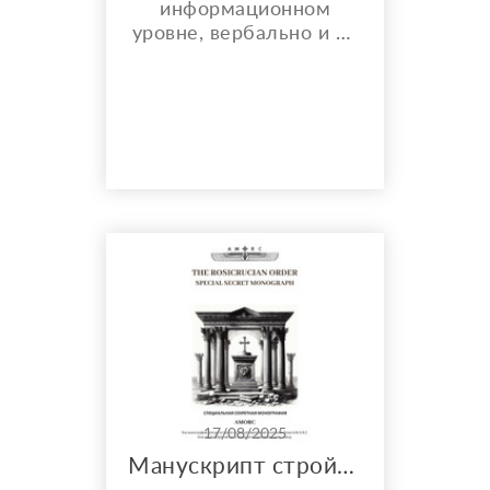
информационном
уровне, вербально и не
вербально, исцеление,
улучшение во всех
сферах жизни,
консультации, таро
расклады
17/08/2025
Манускрипт стройности Монографии ПДФ