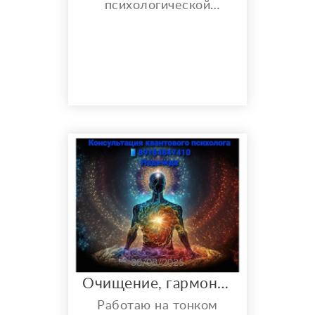
психологической
зависимости: от
интоксикаций до
игромании, на 100% !
Природа зависимости
формируется под
воздействием
множества факторов —
от условий, в которых
развивается личность,
до биохимических и
физиологических
изменений. Но
основополагающей
причиной любой
зависимо...
30/08/2025
Очищение, гармонизация полей
Работаю на тонком