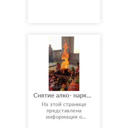
традиционной
китайской медицины.
Помогаю естественно
восстановить силы и
здоровье за счёт
внутренних резервов
организма.
Проработать запрос.
Уже после первых
сеансов вы можете
почувствовать: •
глубокое расслабление
• лёгкость ...
06/01/2026
Снятие алко- нарко и игровой зависимости.
На этой странице
представлена
информация о
духовном методе,