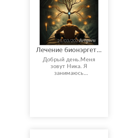
возьмёте
ответственность в
будущем. Вы
медленно, но верно...
21/03/2025
Лечение бионэргетикой
Добрый день.Меня
зовут Ника. Я
занимаюсь
целительством и
энергопрактиками уже
много лет. Лечение
заболеваний разной
тяжести. У меня есть
опыт работы с такими
заболеваниями как
артрит, различные
заболевания сердца,