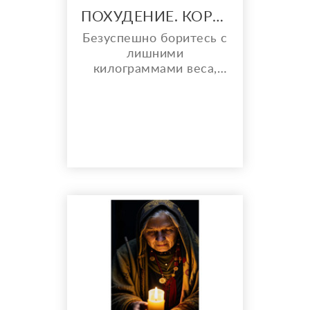
ПОХУДЕНИЕ. КОРРЕКЦИЯ ВЕСА И ФИГУРЫ. ПЕРЕМЕНЫ В ЖИЗНИ.
Безуспешно боритесь с
лишними
килограммами веса,
или хотите изменить
фигуру без хирургии и
изнурительных диет,
которые почему-то не
помогают? Устали от
борьбы с вредными
привычками? Одолели
проблемы в личной
жизни или на работе?
Тогда доброго всем
времени суток! Можете
называть меня Шайтан,
Леший ил...