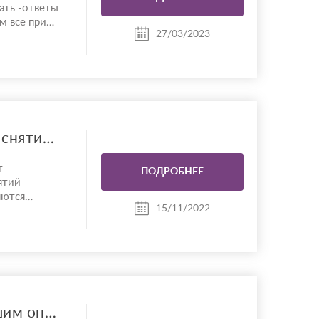
ать -ответы
м все при
27/03/2023
в нужное
Недорого помогу в снятии порчи,сглаза,негатива,проклятий. На совесть!
т
ПОДРОБНЕЕ
ятий
яются
15/11/2022
ятностей во
нием
отаю
Экстрасенс с большим опытом.