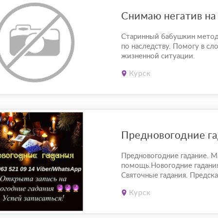
Снимаю негатив на
Старинный бабушкин метод
по наследству. Помогу в с
жизненной ситуации.
Курск
Предновогодние гадание. М
помощь.Новогодние гадани
Святочные гадания. Предска
год. Предновогодняя пора -
Курск
эффективное время для про
мощных обрядов: на снятие
сглаза, на постановку защит