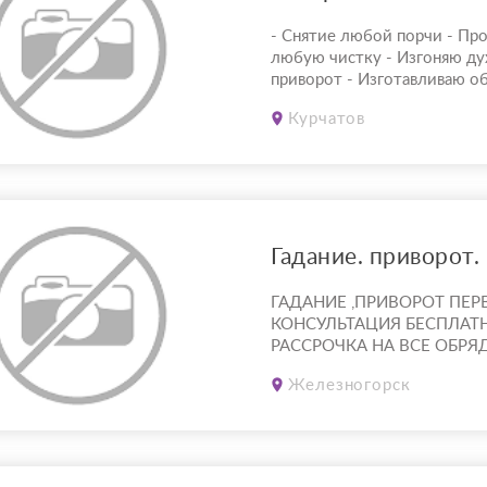
- Снятие любой порчи - Пр
любую чистку - Изгоняю ду
приворот - Изготавливаю о
Курчатов
ГАДАНИЕ ,ПРИВОРОТ ПЕР
КОНСУЛЬТАЦИЯ БЕСПЛАТ
РАССРОЧКА НА ВСЕ ОБРЯД
таро???? Приворот???? Де
Железногорск
обряды???? Возврат любим
замужество???? Чистки????