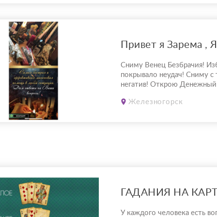
личные темы вживую)/фина
встречи с астрологом. На к
вы получите: ????Ан...
Сниму Венец Безбрачия! Из
покрывало неудач! Сниму с 
негатив! Открою Денежный
именно для тебя! Помогу ве
Железногорск
сохранить семью! Пиши мне
твою душу.
У каждого человека есть во