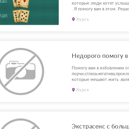
которые люди хотят услыш
. Я помогу вам в этом. Реши
помощи карт, направлю вас 
Курск
русло!
Помогу вам в избовлении о
порчи,сглаза,негатива,прокл
которые мешают жить ,яал
причиной болезней и непри
Курск
всех сферах жизни. Наведе
негатива не занимаюсь. Раб
онлайн.