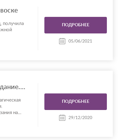
 воске
, получила
ПОДРОБНЕЕ
ложной
05/06/2021
Предновогодние гадание. Магическая помощь.
агическая
ПОДРОБНЕЕ
я.
зания на
29/12/2020
 самое
ведения
 порчи и
ы на детей