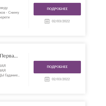
оведу
ПОДРОБНЕЕ
хов - Сниму
береги
02/03/2022
Гадание. приворот. Первая консульация бесплатная
ВАЯ
ПОДРОБНЕЕ
НАЯ
Ы Гадание
02/03/2022
нежные
ого????