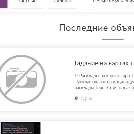
е
Частные
Салоны
Новые объявлени
Последние объя
Гадание на картах 
✨ Расклады на картах Таро 
Приглашаю вас на индивиду
расклады Таро. Сейчас я ак
совершенствую свои навыки
Курск
практику, поэтому предлаг
по доступной стоимости. С
вопросами можно обратитьс
отношения, чувства, любовь;
перспективы общения с чел
???...