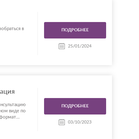
зобраться в
ПОДРОБНЕЕ
25/01/2024
тация
онсультацию
ПОДРОБНЕЕ
ном виде по
 формат
03/10/2023
 хочет, но
 (кому-то
ься на