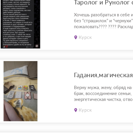
Хочешь разобраться в себе 
без “страшилок” и “чернухи
пожаловать???? ???? Раскла
рунах — любовь, деньги, раб
Курск
предназначение. ???? Ритуа
практики — очищение, защи
гармонизация, притяжение 
???? Индивидуальные консу
разбор тупиков, поиск реше.
Верну мужа, жену, обряд на
брак, воссоединение семьи,
энергетическая чистка, отво
приворот, открою денежный
Курск
канал удачи, любовная привя
различные гадания