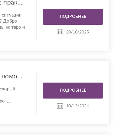
Таролог и Рунолог с практикой более 13 лет
и ситуации
ПОДРОБНЕЕ
”? Добро
ды на таро и
20/10/2025
ота,
лы и
та,
желаемого.
льтации —
..
Гадания,магическая помощь
 скорый
ПОДРОБНЕЕ
рот,
10/12/2024
 канал и
зка,