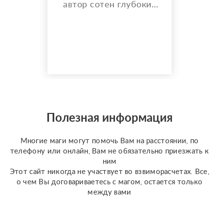
автор сотен глубоких
разборов. Мой главный
показатель — более
150 реальных отзывов
от благодарных
клиентов на Авито с
оценкой 4,9⭐️. В работе
я использую более 10
специализированных
колод под каждую
конкретную задачу
Полезная информация
(Классическое Таро
Уэйта, психологическое
Многие маги могут помочь Вам на расстоянии, по
Таро ...
телефону или онлайн, Вам не обязательно приезжать к
ним
Этот сайт никогда не участвует во взвиморасчетах. Все,
о чем Вы договариваетесь с магом, остается только
между вами