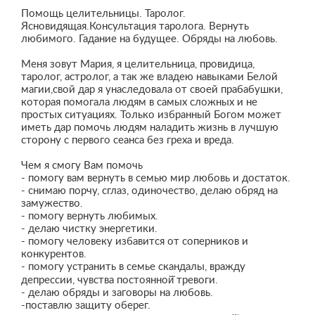
Помощь целительницы. Таролог.
Ясновидящая.Консультация таролога. Вернуть
любимого. Гадание на будущее. Обряды на любовь.
Меня зовут Мария, я целительница, провидица,
таролог, астролог, а так же владею навыками Белой
магии,свой дар я унаследовала от своей прабабушки,
которая помогала людям в самых сложных и не
простых ситуациях. Только избранный Богом может
иметь дар помочь людям наладить жизнь в лучшую
сторону с первого сеанса без греха и вреда.
Чем я смогу Вам помочь
- помогу вам вернуть в семью мир любовь и достаток.
- снимаю порчу, сглаз, одиночество, делаю обряд на
замужество.
- помогу вернуть любимых.
- делаю чистку энергетики.
- помогу человеку избавится от соперников и
конкурентов.
- помогу устранить в семье скандалы, вражду
депрессии, чувства постоянной̆ тревоги.
- делаю обряды и заговоры на любовь.
-поставлю защиту оберег.