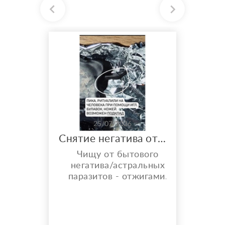
25/07/2026
Снятие негатива отжигами
Чищу от бытового
негатива/астральных
паразитов - отжигами.
Что ещё даёт Чистка
отжигами? ° Снятие
предполагаемого
негатива — устранение