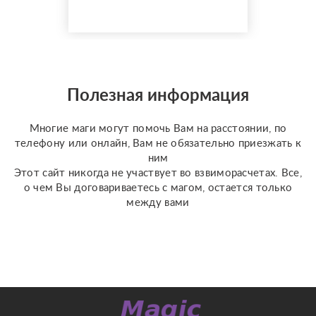
сглаза, зависти и «чужой
тяжёлой энергии». °
Разрыв энергетических
привязок — освобождение
от ощущаемых тягостных
связей с людьми или
Полезная информация
прошлыми ситуациями. °
Устране...
Многие маги могут помочь Вам на расстоянии, по
телефону или онлайн, Вам не обязательно приезжать к
ним
Этот сайт никогда не участвует во взвиморасчетах. Все,
о чем Вы договариваетесь с магом, остается только
между вами