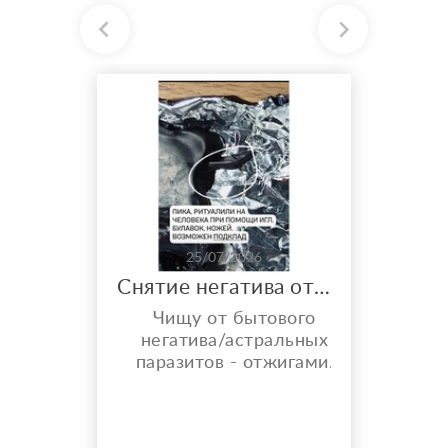
25/07/2026
Снятие негатива отжигами
Чищу от бытового
негатива/астральных
паразитов - отжигами.
Что ещё даёт Чистка
отжигами? ° Снятие
предполагаемого