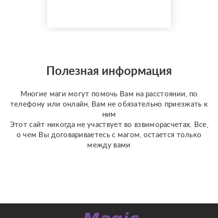
негатива — устранение
сглаза, зависти и «чужой
тяжёлой энергии». °
Разрыв энергетических
привязок — освобождение
от ощущаемых тягостных
связей с людьми или
Полезная информация
прошлыми ситуациями. °
Устране...
Многие маги могут помочь Вам на расстоянии, по
телефону или онлайн, Вам не обязательно приезжать к
ним
Этот сайт никогда не участвует во взвиморасчетах. Все,
о чем Вы договариваетесь с магом, остается только
между вами