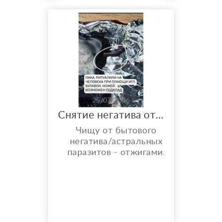
25/07/2026
Снятие негатива отжигами
Чищу от бытового
негатива/астральных
паразитов - отжигами.
Что ещё даёт Чистка
отжигами? ° Снятие
предполагаемого
негатива — устранение
сглаза, зависти и «чужой
тяжёлой энергии». °