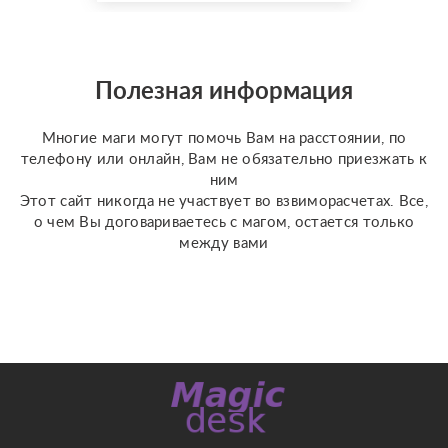
Разрыв энергетических
привязок — освобождение
от ощущаемых тягостных
связей с людьми или
Полезная информация
прошлыми ситуациями. °
Устране...
Многие маги могут помочь Вам на расстоянии, по
телефону или онлайн, Вам не обязательно приезжать к
ним
Этот сайт никогда не участвует во взвиморасчетах. Все,
о чем Вы договариваетесь с магом, остается только
между вами