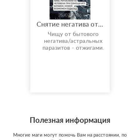
25/07/2026
Снятие негатива отжигами
Чищу от бытового
негатива/астральных
паразитов - отжигами.
Что ещё даёт Чистка
отжигами? ° Снятие
предполагаемого
негатива — устранение
сглаза, зависти и «чужой
тяжёлой энергии». °
Разрыв энергетических
привязок — освобождение
от ощущаемых тягостных
связей с людьми или
Полезная информация
прошлыми ситуациями. °
Устране...
Многие маги могут помочь Вам на расстоянии, по