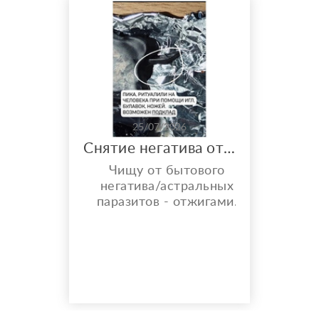
25/07/2026
Снятие негатива отжигами
Чищу от бытового
негатива/астральных
паразитов - отжигами.
Что ещё даёт Чистка
отжигами? ° Снятие
предполагаемого
негатива — устранение
сглаза, зависти и «чужой
тяжёлой энергии». °
Разрыв энергетических