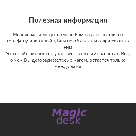
привязок — освобождение
от ощущаемых тягостных
связей с людьми или
Полезная информация
прошлыми ситуациями. °
Устране...
Многие маги могут помочь Вам на расстоянии, по
телефону или онлайн, Вам не обязательно приезжать к
ним
Этот сайт никогда не участвует во взвиморасчетах. Все,
о чем Вы договариваетесь с магом, остается только
между вами