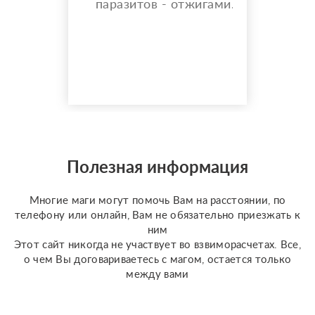
паразитов - отжигами.
Что ещё даёт Чистка
отжигами? ° Снятие
предполагаемого
негатива — устранение
сглаза, зависти и «чужой
тяжёлой энергии». °
Разрыв энергетических
привязок — освобождение
от ощущаемых тягостных
связей с людьми или
Полезная информация
прошлыми ситуациями. °
Устране...
Многие маги могут помочь Вам на расстоянии, по
телефону или онлайн, Вам не обязательно приезжать к
ним
Этот сайт никогда не участвует во взвиморасчетах. Все,
о чем Вы договариваетесь с магом, остается только
между вами