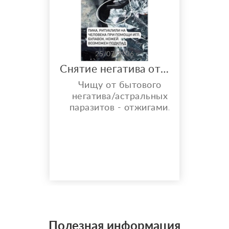
25/07/2026
Снятие негатива отжигами
Чищу от бытового
негатива/астральных
паразитов - отжигами.
Что ещё даёт Чистка
отжигами? ° Снятие
предполагаемого
негатива — устранение
сглаза, зависти и «чужой
тяжёлой энергии». °
Разрыв энергетических
привязок — освобождение
от ощущаемых тягостных
связей с людьми или
Полезная информация