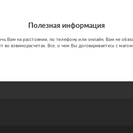
это всё, что связано с
далёким прошлым
(личные
Полезная информация
психологически...
чь Вам на расстоянии, по телефону или онлайн, Вам не обяз
ет во взвиморасчетах. Все, о чем Вы договариваетесь с маго