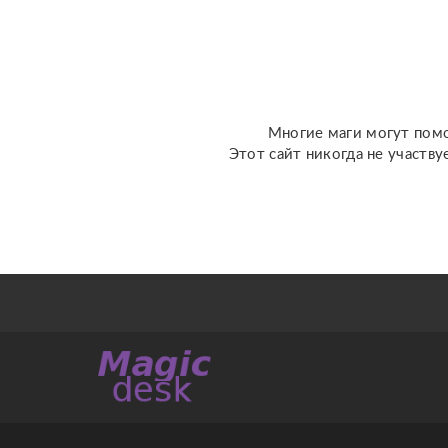
связей с людьми или
прошлыми ситуациями. °
Устране...
Многие маги могут помо
Этот сайт никогда не участву