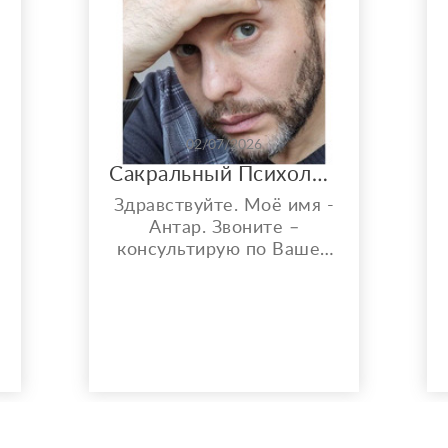
02/07/2026
Сакральный Психолог, Энергоцелитель (быстрая помощь в трудной ситуации)
Здравствуйте. Моё имя -
Антар. Звоните –
консультирую по Вашей
проблематике, спокойно
и всесторонне!
Осуществляю
дистанционную экспресс
диагностику и по её
результату составляю
индивидуальный путь
е
помощи человеку. Моя
х
сфера деятельности –