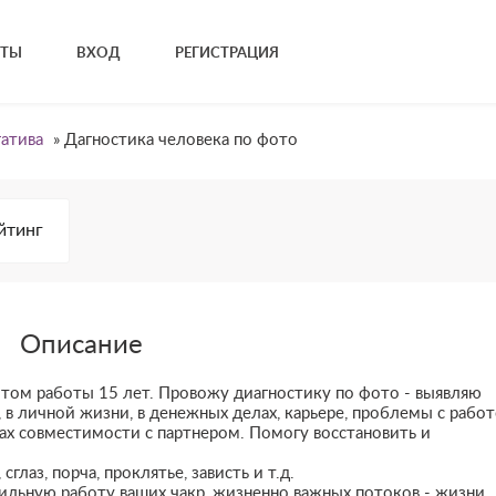
КТЫ
ВХОД
РЕГИСТРАЦИЯ
гатива
»
Дагностика человека по фото
йтинг
Описание
пытом работы 15 лет. Провожу диагностику по фото - выявляю
в личной жизни, в денежных делах, карьере, проблемы с работ
осах совместимости с партнером. Помогу восстановить и
лаз, порча, проклятье, зависть и т.д.
льную работу ваших чакр, жизненно важных потоков - жизни,