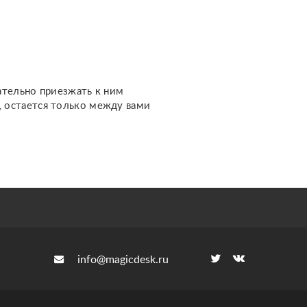
Не работаю с любовной
оказались
магией и приворотами.
Возможно, 
обратиться к
ательно приезжать к ним
м, остается только между вами
info@magicdesk.ru