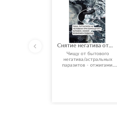
25/07/2026
Снятие негатива отжигами
Чищу от бытового
негатива/астральных
паразитов - отжигами.
Что ещё даёт Чистка
отжигами? ° Снятие
предполагаемого
негатива — устранение
сглаза, зависти и «чужой
тяжёлой энергии». °
Разрыв энергетических
привязок — освобождени
от ощущаемых тягостны