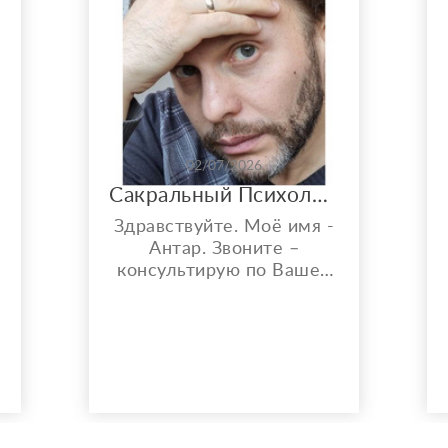
02/07/2026
Сакральный Психолог, Энергоцелитель (быстрая помощь в трудной ситуации)
Здравствуйте. Моё имя -
Антар. Звоните –
консультирую по Вашей
проблематике, спокойно
и всесторонне!
Осуществляю
дистанционную экспресс
диагностику и по её
результату составляю
индивидуальный путь
е
помощи человеку. Моя