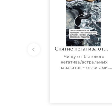
25/07/2026
Снятие негатива отжигами
Чищу от бытового
негатива/астральных
паразитов - отжигами.
Что ещё даёт Чистка
отжигами? ° Снятие
предполагаемого
негатива — устранение
сглаза, зависти и «чужой
тяжёлой энергии». °
Разрыв энергетических
привязок — освобождени