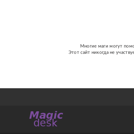
от ощущаемых тягостны
связей с людьми или
прошлыми ситуациями. °
Устране...
Многие маги могут помо
Этот сайт никогда не участву