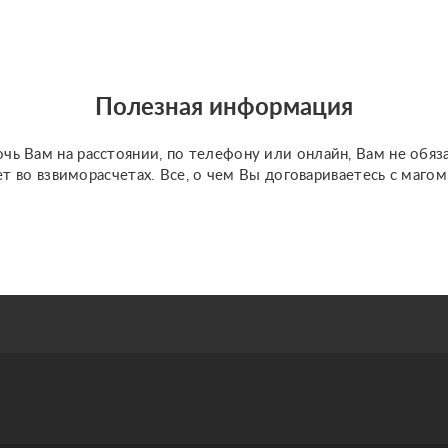
х
сфера деятельности –
это всё, что связано с
далёким прошлым
(личные
Полезная информация
психологически...
чь Вам на расстоянии, по телефону или онлайн, Вам не обяз
ет во взвиморасчетах. Все, о чем Вы договариваетесь с маго