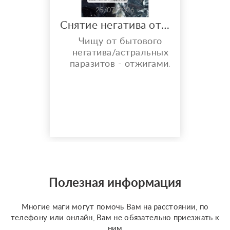
25/07/2026
Снятие негатива отжигами
Чищу от бытового
негатива/астральных
паразитов - отжигами.
Что ещё даёт Чистка
отжигами? ° Снятие
предполагаемого
негатива — устранение
сглаза, зависти и «чужой
тяжёлой энергии». °
Разрыв энергетических
привязок — освобождение
от ощущаемых тягостных
связей с людьми или
Полезная информация
прошлыми ситуациями. °
Устране...
Многие маги могут помочь Вам на расстоянии, по
телефону или онлайн, Вам не обязательно приезжать к
ним