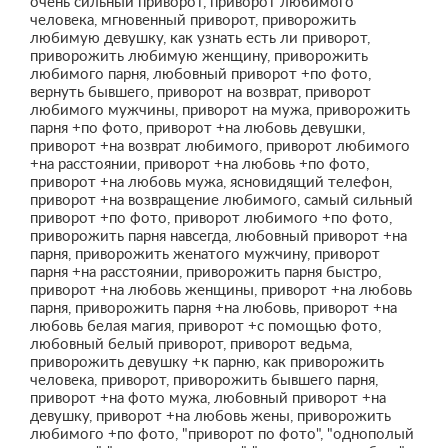
очень сильный приворот, приворот любимого
человека, мгновенный приворот, приворожить
любимую девушку, как узнать есть ли приворот,
приворожить любимую женщину, приворожить
любимого парня, любовный приворот +по фото,
вернуть бывшего, приворот на возврат, приворот
любимого мужчины, приворот на мужа, приворожить
парня +по фото, приворот +на любовь девушки,
приворот +на возврат любимого, приворот любимого
+на расстоянии, приворот +на любовь +по фото,
приворот +на любовь мужа, ясновидящий телефон,
приворот +на возвращение любимого, самый сильный
приворот +по фото, приворот любимого +по фото,
приворожить парня навсегда, любовный приворот +на
парня, приворожить женатого мужчину, приворот
парня +на расстоянии, приворожить парня быстро,
приворот +на любовь женщины, приворот +на любовь
парня, приворожить парня +на любовь, приворот +на
любовь белая магия, приворот +с помощью фото,
любовный белый приворот, приворот ведьма,
приворожить девушку +к парню, как приворожить
человека, приворот, приворожить бывшего парня,
приворот +на фото мужа, любовный приворот +на
девушку, приворот +на любовь жены, приворожить
любимого +по фото, "приворот по фото", "однополый