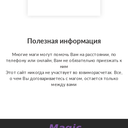
помощь избавит вас от
одиночества, порчи.
Верну мужа быстро,
разлучу с соперницей,
накажу врагов. Гадаю на
отношения по фото, на
разных колодах Таро и
Полезная информация
Ленорман, рунах.
Работаю четко и быс...
Многие маги могут помочь Вам на расстоянии, по
телефону или онлайн, Вам не обязательно приезжать к
ним
Этот сайт никогда не участвует во взвиморасчетах. Все,
о чем Вы договариваетесь с магом, остается только
между вами