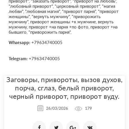
приворот", "заказать приворот", "приворот на любовь",
"любовный приворот", "церковный приворот", "магия
любви", "любовная магия", "приворот парня", "приворот
женщины", "вернуть мужчину", "приворожить
мужчину", приворот женщины +к мужчине, вернуть
мужчину, приворот +на парня +по фото, приворот +на
бывшего, "приворожить парня",
Whatsapp:
+79634740005
Telegram:
+79634740005
Заговоры, привороты, вызов духов,
порча, сглаз, белый приворот,
черный приворот, приворот вуду.
26/03/2026
179