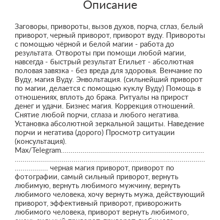
Описание
Заговоры, привороты, вызов духов, порча, сглаз, белый
приворот, черный приворот, приворот вуду. Привороты
с помощью чёрной и белой магии - работа до
результата. Отвороты при помощи любой магии,
навсегда - быстрый результат Егильет - абсолютная
половая завязка - без вреда для здоровья. Венчание по
Вуду, магия Вуду. Энвольтация. (сильнейший приворот
по магии, делается с помощью куклу Вуду) Помощь в
отношениях, вплоть до брака. Ритуалы на прирост
денег и удачи. Бизнес магия. Коррекция отношений.
Снятие любой порчи, сглаза и любого негатива.
Установка абсолютной зеркальной защиты. Наведение
порчи и негатива (дорого) Просмотр ситуации
(консультация).
Max/Telegram.........................................................................
.................................................................................................
................. черная магия приворот, приворот по
фотографии, самый сильный приворот, вернуть
любимую, вернуть любимого мужчину, вернуть
любимого человека, хочу вернуть мужа, действующий
приворот, эффективный приворот, приворожить
любимого человека, приворот вернуть любимого,