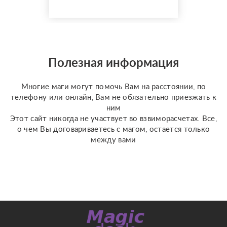
одиночества, порчи.
Верну мужа быстро,
разлучу с соперницей,
накажу врагов. Гадаю на
отношения по фото, на
разных колодах Таро и
Полезная информация
Ленорман, рунах.
Работаю четко и быс...
Многие маги могут помочь Вам на расстоянии, по
телефону или онлайн, Вам не обязательно приезжать к
ним
Этот сайт никогда не участвует во взвиморасчетах. Все,
о чем Вы договариваетесь с магом, остается только
между вами