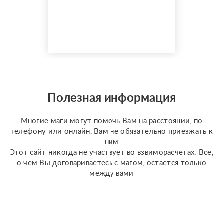
гаданием более 35 лет.
Моя магическая
помощь избавит вас от
одиночества, порчи.
Верну мужа быстро,
разлучу с соперницей,
накажу врагов. Гадаю на
отношения по фото, на
разных колодах Таро и
Полезная информация
Ленорман, рунах.
Работаю четко и быс...
Многие маги могут помочь Вам на расстоянии, по
телефону или онлайн, Вам не обязательно приезжать к
ним
Этот сайт никогда не участвует во взвиморасчетах. Все,
о чем Вы договариваетесь с магом, остается только
между вами