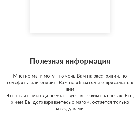
гаданием более 35 лет.
Моя магическая
помощь избавит вас от
одиночества, порчи.
Верну мужа быстро,
разлучу с соперницей,
накажу врагов. Гадаю на
отношения по фото, на
разных колодах Таро и
Полезная информация
Ленорман, рунах.
Работаю четко и быс...
Многие маги могут помочь Вам на расстоянии, по
телефону или онлайн, Вам не обязательно приезжать к
ним
Этот сайт никогда не участвует во взвиморасчетах. Все,
о чем Вы договариваетесь с магом, остается только
между вами