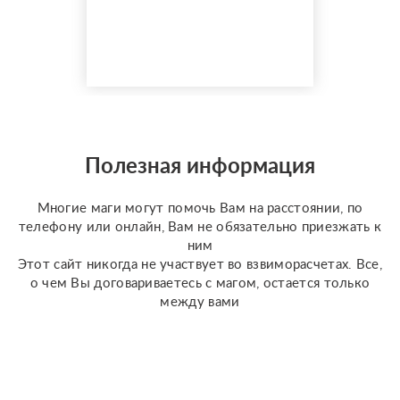
Моя магическая
помощь избавит вас от
одиночества, порчи.
Верну мужа быстро,
разлучу с соперницей,
накажу врагов. Гадаю на
отношения по фото, на
разных колодах Таро и
Полезная информация
Ленорман, рунах.
Работаю четко и быс...
Многие маги могут помочь Вам на расстоянии, по
телефону или онлайн, Вам не обязательно приезжать к
ним
Этот сайт никогда не участвует во взвиморасчетах. Все,
о чем Вы договариваетесь с магом, остается только
между вами