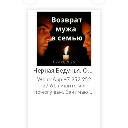
07/08/2026
Черная Ведунья. Опыт 35 лет. Сильнейшие обряды
WhatsApp +7 952 952
27 61 пишите и я
помогу вам. Занимаюсь
черной магией и
гаданием более 35 лет.
Моя магическая
помощь избавит вас от
одиночества, порчи.