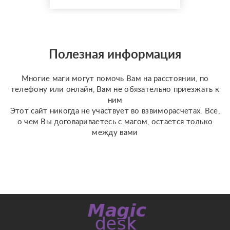
Верну мужа быстро,
разлучу с соперницей,
накажу врагов. Гадаю на
отношения по фото, на
разных колодах Таро и
Полезная информация
Ленорман, рунах.
Работаю четко и быс...
Многие маги могут помочь Вам на расстоянии, по
телефону или онлайн, Вам не обязательно приезжать к
ним
Этот сайт никогда не участвует во взвиморасчетах. Все,
о чем Вы договариваетесь с магом, остается только
между вами