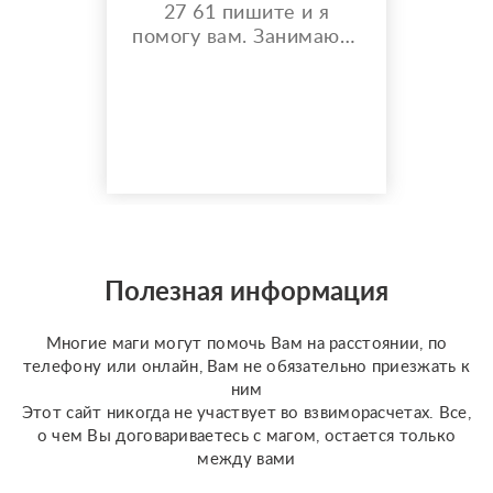
27 61 пишите и я
помогу вам. Занимаюсь
черной магией и
гаданием более 35 лет.
Моя магическая
помощь избавит вас от
одиночества, порчи.
Верну мужа быстро,
разлучу с соперницей,
накажу врагов. Гадаю на
отношения по фото, на
разных колодах Таро и
Полезная информация
Ленорман, рунах.
Работаю четко и быс...
Многие маги могут помочь Вам на расстоянии, по
телефону или онлайн, Вам не обязательно приезжать к
ним
Этот сайт никогда не участвует во взвиморасчетах. Все,
о чем Вы договариваетесь с магом, остается только
между вами