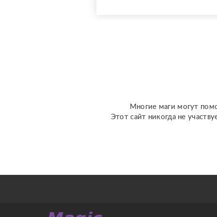
важно имею надежных
поставщиков с
ритуальных услуг,
которые добросовестно
дают необходимый
материал(Мертвая вода,
путы и т. д.). Обряды н...
Многие маги могут помо
Этот сайт никогда не участву