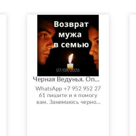
07/08/2026
Черная Ведунья. Опыт 35 лет. Сильнейшие обряды
WhatsApp +7 952 952 27
61 пишите и я помогу
вам. Занимаюсь черной
магией и гаданием более
35 лет. Моя магическая
помощь избавит вас от
ю
одиночества, порчи.
Верну мужа быстро,