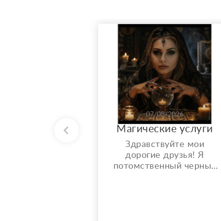
07/08/2026
Магические услуги
Здравствуйте мои
дорогие друзья! Я
потомственный черный
маг, практикую магию
более 20 лет, имею
хорошие наработки по
правильному проведени
ритуалов. Что не менее