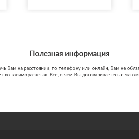
разлучу с соперницей,
накажу врагов. Гадаю на
отношения по фото, на
разных колодах Таро и
Ленорман, рунах.
Работаю четко и быс...
Полезная информация
чь Вам на расстоянии, по телефону или онлайн, Вам не обяз
ет во взвиморасчетах. Все, о чем Вы договариваетесь с маго