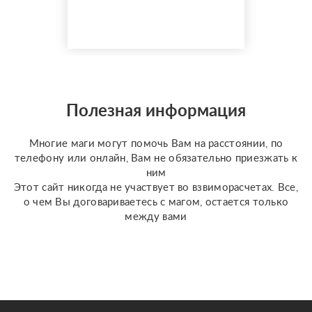
помощь избавит вас от
одиночества, порчи.
Верну мужа быстро,
разлучу с соперницей,
накажу врагов. Гадаю на
отношения по фото, на
разных колодах Таро и
Полезная информация
Ленорман, рунах.
Работаю четко и быс...
Многие маги могут помочь Вам на расстоянии, по
телефону или онлайн, Вам не обязательно приезжать к
ним
Этот сайт никогда не участвует во взвиморасчетах. Все,
о чем Вы договариваетесь с магом, остается только
между вами