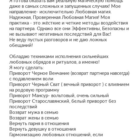
Я готова оказать вам реальную магическую помощь
даже в самых сложных и запущенных случаях! Мое
направление- исключительно Любовная магия.
Надежная, Проверенная Любовная Магия! Моя
практика - это жёсткие и четкие методы воздействия
на партнера. Однако все они Эффективны, Безопасны и
не вызывают негативных последствий для Вас!
Не веду пустых разговоров и не даю ложных
обещаний!
Обладаю техниками исполнения сильнейших
любовных обрядов и ритуалов, а именно!
Я могу сделать:
Приворот Черное Венчание (возврат партнера навсегда)
с подавлением воли
Приворот Черный Сват ( вечный приворот ) с влиянием
на родовую программу
Приворот Мансур- вольтовый, очень сильный
Приворот Старославянский, белый приворот без
последствий
Возврат мужа в семью
Возврат жены в семью
Вернуть парня в отношения
Вернуть девушку в отношения
Гармонизацию любовных отношений, если