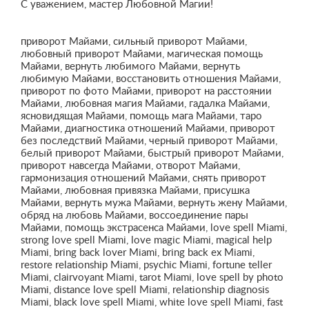
С уважением, мастер Любовной Магии!
приворот Майами, сильный приворот Майами,
любовный приворот Майами, магическая помощь
Майами, вернуть любимого Майами, вернуть
любимую Майами, восстановить отношения Майами,
приворот по фото Майами, приворот на расстоянии
Майами, любовная магия Майами, гадалка Майами,
ясновидящая Майами, помощь мага Майами, таро
Майами, диагностика отношений Майами, приворот
без последствий Майами, черный приворот Майами,
белый приворот Майами, быстрый приворот Майами,
приворот навсегда Майами, отворот Майами,
гармонизация отношений Майами, снять приворот
Майами, любовная привязка Майами, присушка
Майами, вернуть мужа Майами, вернуть жену Майами,
обряд на любовь Майами, воссоединение пары
Майами, помощь экстрасенса Майами, love spell Miami,
strong love spell Miami, love magic Miami, magical help
Miami, bring back lover Miami, bring back ex Miami,
restore relationship Miami, psychic Miami, fortune teller
Miami, clairvoyant Miami, tarot Miami, love spell by photo
Miami, distance love spell Miami, relationship diagnosis
Miami, black love spell Miami, white love spell Miami, fast