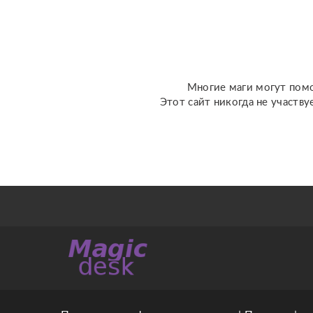
Ленорман, рунах.
Работаю четко и быс...
Многие маги могут помо
Этот сайт никогда не участву