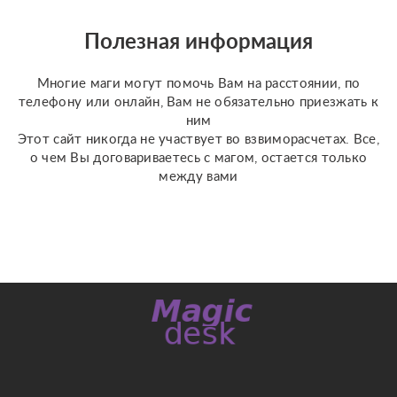
отношения по фото, на
разных колодах Таро и
Полезная информация
Ленорман, рунах.
Работаю четко и быс...
Многие маги могут помочь Вам на расстоянии, по
телефону или онлайн, Вам не обязательно приезжать к
ним
Этот сайт никогда не участвует во взвиморасчетах. Все,
о чем Вы договариваетесь с магом, остается только
между вами