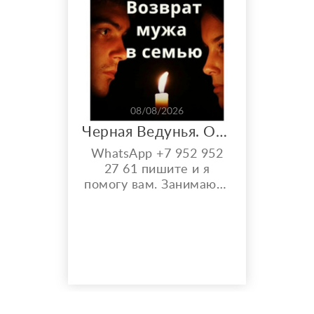
08/08/2026
Черная Ведунья. Опыт 35 лет. Сильнейшие обряды
WhatsApp +7 952 952
27 61 пишите и я
помогу вам. Занимаюсь
черной магией и
гаданием более 35 лет.
Моя магическая
помощь избавит вас от
одиночества, порчи.
Верну мужа быстро,
разлучу с соперницей,
накажу врагов. Гадаю на