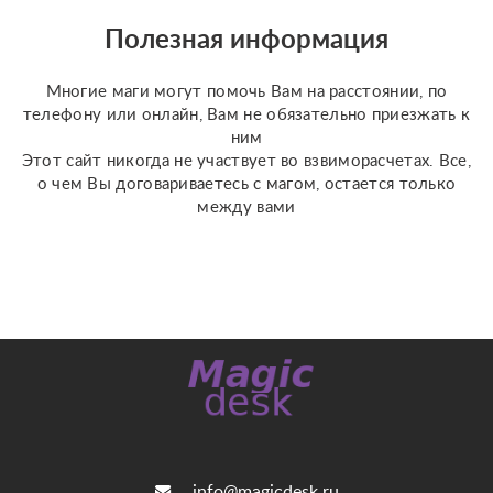
отношения по фото, на
разных колодах Таро и
Полезная информация
Ленорман, рунах.
Работаю четко и быс...
Многие маги могут помочь Вам на расстоянии, по
телефону или онлайн, Вам не обязательно приезжать к
ним
Этот сайт никогда не участвует во взвиморасчетах. Все,
о чем Вы договариваетесь с магом, остается только
между вами
info@magicdesk.ru