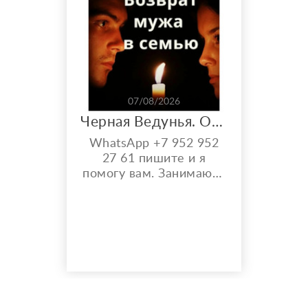
07/08/2026
Черная Ведунья. Опыт 35 лет. Сильнейшие обряды
WhatsApp +7 952 952
27 61 пишите и я
помогу вам. Занимаюсь
черной магией и
гаданием более 35 лет.
Моя магическая
помощь избавит вас от
одиночества, порчи.
Верну мужа быстро,
разлучу с соперницей,
накажу врагов. Гадаю на