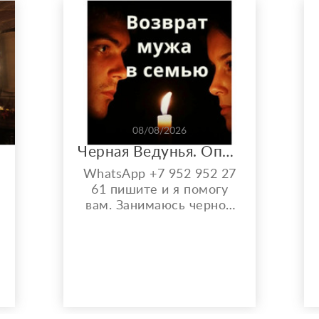
08/08/2026
Черная Ведунья. Опыт 35 лет. Сильнейшие обряды
WhatsApp +7 952 952 27
61 пишите и я помогу
вам. Занимаюсь черной
магией и гаданием более
35 лет. Моя магическая
помощь избавит вас от
одиночества, порчи.
Верну мужа быстро,
разлучу с соперницей,
накажу врагов. Гадаю на