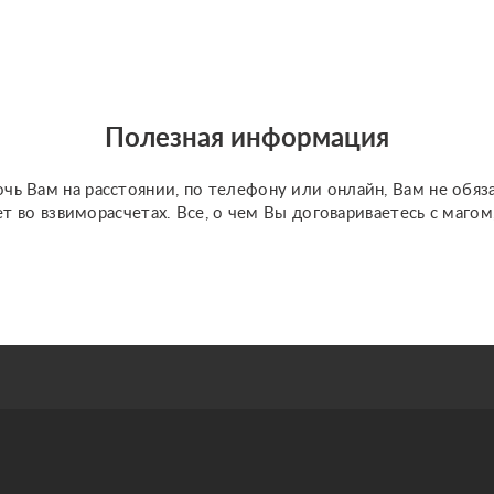
отношения по фото, на
разных колодах Таро и
Ленорман, рунах.
Работаю четко и быс...
Полезная информация
чь Вам на расстоянии, по телефону или онлайн, Вам не обяз
ет во взвиморасчетах. Все, о чем Вы договариваетесь с маго