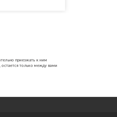
Нищеброды и
бесплатники лесом.
Оказываю услуги по
чёрной магии. Любой
спектр магических услуг.
Очень сильна в порчах,
приворотах. Для работы
не использую ни фото,...
ательно приезжать к ним
м, остается только между вами