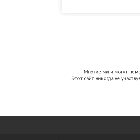
Верну мужа быстро,
разлучу с соперницей,
накажу врагов. Гадаю на
отношения по фото, на
разных колодах Таро и
Ленорман, рунах.
Работаю четко и быс...
Многие маги могут помо
Этот сайт никогда не участву