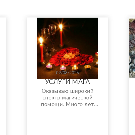
09/08/2026
УСЛУГИ МАГА
Оказываю широкий
спектр магической
помощи. Много лет
практикую магию.
Устраню соперников,
соперниц. - Гадание на
Таро. - Любовная магия.