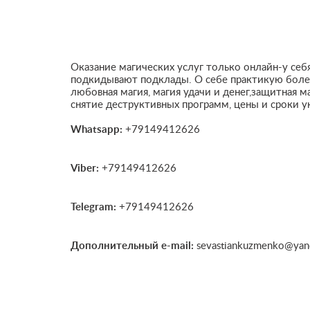
Оказание магических услуг только онлайн-у себ
подкидывают подклады. О себе практикую более 
любовная магия, магия удачи и денег,защитная м
снятие деструктивных программ, цены и сроки у
Whatsapp:
+79149412626
Viber:
+79149412626
Telegram:
+79149412626
Дополнительный e-mail:
sevastiankuzmenko@yan