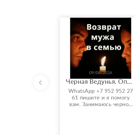
09/08/2026
Черная Ведунья. Опыт 35 лет. Сильнейшие обряды
WhatsApp +7 952 952 27
61 пишите и я помогу
вам. Занимаюсь черной
магией и гаданием более
35 лет. Моя магическая
помощь избавит вас от
одиночества, порчи.