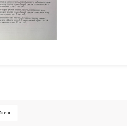
йтинг