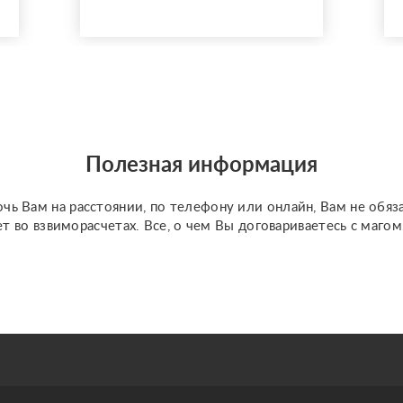
Провожу сильные
обряды по
направлениям: Черная
магия, деревенская
магия, магия рун,
язычество. Все виды
приворотов, отвороты,
обряд на замужество, на
Полезная информация
супружескую в...
чь Вам на расстоянии, по телефону или онлайн, Вам не обяз
ет во взвиморасчетах. Все, о чем Вы договариваетесь с маго