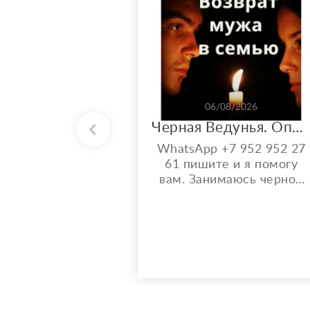
06/08/2026
Черная Ведунья. Опыт 35 лет. Сильнейшие обряды
WhatsApp +7 952 952 27
61 пишите и я помогу
вам. Занимаюсь черной
магией и гаданием более
35 лет. Моя магическая
помощь избавит вас от
одиночества, порчи.
Верну мужа быстро,
разлучу с соперницей,
накажу врагов. Гадаю на
отношения по фото, на