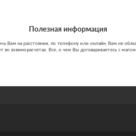
магия, магия рун,
язычество. Все виды
приворотов, отвороты,
обряд на замужество, на
Полезная информация
супружескую в...
чь Вам на расстоянии, по телефону или онлайн, Вам не обяз
ет во взвиморасчетах. Все, о чем Вы договариваетесь с маго