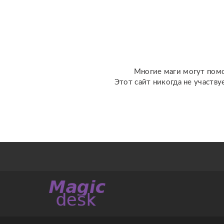
разных колодах Таро и
Ленорман, рунах.
Работаю четко и быс...
Многие маги могут помо
Этот сайт никогда не участву