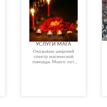
06/08/2026
УСЛУГИ МАГА
Оказываю широкий
спектр магической
помощи. Много лет
практикую магию.
Устраню соперников,
соперниц. - Гадание на
Таро. - Любовная магия.
Провожу сильные
обряды по
направлениям: Черная
магия, деревенская