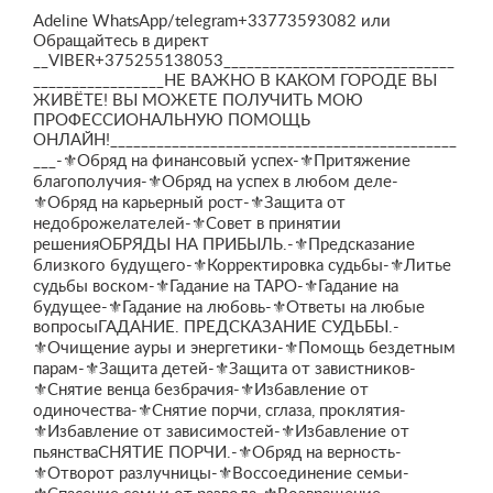
Adeline WhatsApp/telegram+33773593082 или
Обращайтесь в директ
__VIBER+375255138053______________________________
_________________НЕ ВАЖНО В КАКОМ ГОРОДЕ ВЫ
ЖИВЁТЕ! ВЫ МОЖЕТЕ ПОЛУЧИТЬ МОЮ
ПРОФЕССИОНАЛЬНУЮ ПОМОЩЬ
ОНЛАЙН!_____________________________________________
___-⚜Обряд на финансовый успех-⚜Притяжение
благополучия-⚜Обряд на успех в любом деле-
⚜Обряд на карьерный рост-⚜Защита от
недоброжелателей-⚜Совет в принятии
решенияОБРЯДЫ НА ПРИБЫЛЬ.-⚜Предсказание
близкого будущего-⚜Корректировка судьбы-⚜Литье
судьбы воском-⚜Гадание на ТАРО-⚜Гадание на
будущее-⚜Гадание на любовь-⚜Ответы на любые
вопросыГАДАНИЕ. ПРЕДСКАЗАНИЕ СУДЬБЫ.-
⚜Очищение ауры и энергетики-⚜Помощь бездетным
парам-⚜Защита детей-⚜Защита от завистников-
⚜Снятие венца безбрачия-⚜Избавление от
одиночества-⚜Снятие порчи, сглаза, проклятия-
⚜Избавление от зависимостей-⚜Избавление от
пьянстваСНЯТИЕ ПОРЧИ.-⚜Обряд на верность-
⚜Отворот разлучницы-⚜Воссоединение семьи-