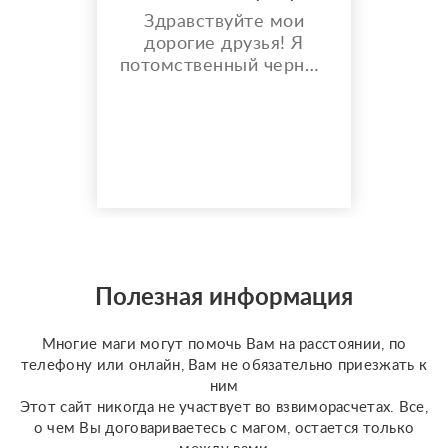
Здравствуйте мои
дорогие друзья! Я
потомственный черный
маг, практикую магию
более 20 лет, имею
хорошие наработки по
правильному
проведению ритуалов.
Что не менее важно
имею надежных
поставщиков с
ритуальных услуг,
которые
Полезная информация
добросовестно дают
необходимый
Многие маги могут помочь Вам на расстоянии, по
материал(Мертвая
телефону или онлайн, Вам не обязательно приезжать к
вода, путы и т. д.).
ним
Обряды н...
Этот сайт никогда не участвует во взвиморасчетах. Все,
о чем Вы договариваетесь с магом, остается только