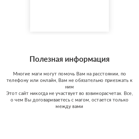
гаданием более 35 лет.
Моя магическая
помощь избавит вас от
одиночества, порчи.
Верну мужа быстро,
разлучу с соперницей,
накажу врагов. Гадаю на
отношения по фото, на
разных колодах Таро и
Полезная информация
Ленорман, рунах.
Работаю четко и быс...
Многие маги могут помочь Вам на расстоянии, по
телефону или онлайн, Вам не обязательно приезжать к
ним
Этот сайт никогда не участвует во взвиморасчетах. Все,
о чем Вы договариваетесь с магом, остается только
между вами