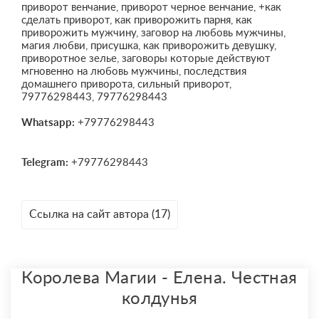
приворот венчание, приворот черное венчание, +как
сделать приворот, как приворожить парня, как
приворожить мужчину, заговор на любовь мужчины,
магия любви, присушка, как приворожить девушку,
приворотное зелье, заговоры которые действуют
мгновенно на любовь мужчины, последствия
домашнего приворота, сильный приворот,
79776298443, 79776298443
Whatsapp:
+79776298443
Telegram:
+79776298443
Ссылка на сайт автора (17)
Королева Магии - Елена. Честная
колдунья