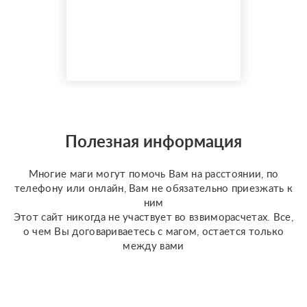
гаданием более 35 лет.
Моя магическая
помощь избавит вас от
одиночества, порчи.
Верну мужа быстро,
разлучу с соперницей,
накажу врагов. Гадаю на
отношения по фото, на
разных колодах Таро и
Полезная информация
Ленорман, рунах.
Работаю четко и быс...
Многие маги могут помочь Вам на расстоянии, по
телефону или онлайн, Вам не обязательно приезжать к
ним
Этот сайт никогда не участвует во взвиморасчетах. Все,
о чем Вы договариваетесь с магом, остается только
между вами