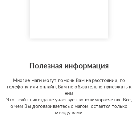
черной магией и
гаданием более 35 лет.
Моя магическая
помощь избавит вас от
одиночества, порчи.
Верну мужа быстро,
разлучу с соперницей,
накажу врагов. Гадаю на
отношения по фото, на
разных колодах Таро и
Полезная информация
Ленорман, рунах.
Работаю четко и быс...
Многие маги могут помочь Вам на расстоянии, по
телефону или онлайн, Вам не обязательно приезжать к
ним
Этот сайт никогда не участвует во взвиморасчетах. Все,
о чем Вы договариваетесь с магом, остается только
между вами