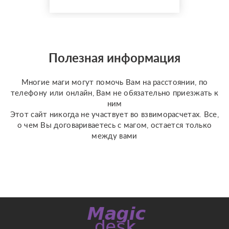
оценкой 4,9⭐️. В работе
я использую более 10
специализированных
колод под каждую
конкретную задачу
Полезная информация
(Классическое Таро
Уэйта, психологическое
Многие маги могут помочь Вам на расстоянии, по
Таро ...
телефону или онлайн, Вам не обязательно приезжать к
ним
Этот сайт никогда не участвует во взвиморасчетах. Все,
о чем Вы договариваетесь с магом, остается только
между вами