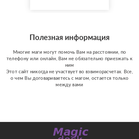
предлагаю расклады по
доступной стоимости. С
какими вопросами
можно обратиться: ????
отношения, чувства,
Полезная информация
любовь; ????
перспективы общения
Многие маги могут помочь Вам на расстоянии, по
с человеком; ???...
телефону или онлайн, Вам не обязательно приезжать к
ним
Этот сайт никогда не участвует во взвиморасчетах. Все,
о чем Вы договариваетесь с магом, остается только
между вами