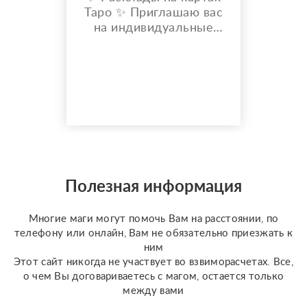
Таро ✨ Приглашаю вас
на индивидуальные
расклады Таро. Сейчас
я активно
совершенствую свои
навыки и набираю
практику, поэтому
предлагаю расклады по
доступной стоимости. С
какими вопросами
можно обратиться: ????
отношения, чувства,
Полезная информация
любовь; ????
перспективы общения
Многие маги могут помочь Вам на расстоянии, по
с человеком; ???...
телефону или онлайн, Вам не обязательно приезжать к
ним
Этот сайт никогда не участвует во взвиморасчетах. Все,
о чем Вы договариваетесь с магом, остается только
между вами