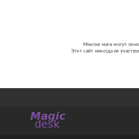
отношения, чувства,
любовь; ????
перспективы общения с
человеком; ???...
Многие маги могут помо
Этот сайт никогда не участву