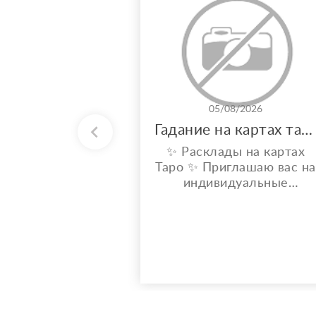
05/08/2026
Гадание на картах таро
✨ Расклады на картах
Таро ✨ Приглашаю вас на
индивидуальные
расклады Таро. Сейчас я
активно совершенствую
свои навыки и набираю
практику, поэтому
предлагаю расклады по
доступной стоимости. С
какими вопросами можно
обратиться: ????