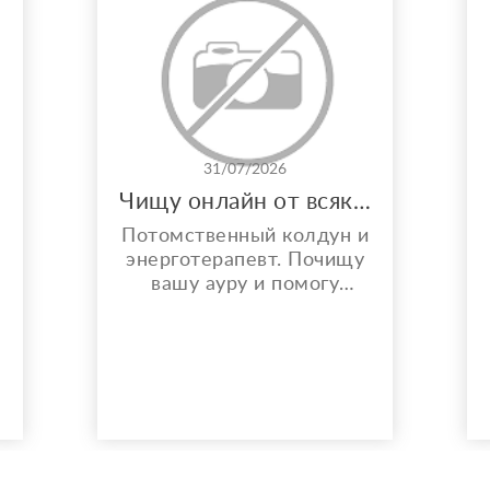
31/07/2026
Чищу онлайн от всякой бяки!
Потомственный колдун и
энерготерапевт. Почищу
вашу ауру и помогу
решить любой вопрос.