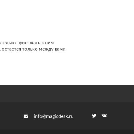
финансах, работе,
жизненном пути и других
важных темах. Каждый
расклад дела...
ательно приезжать к ним
м, остается только между вами
info@magicdesk.ru