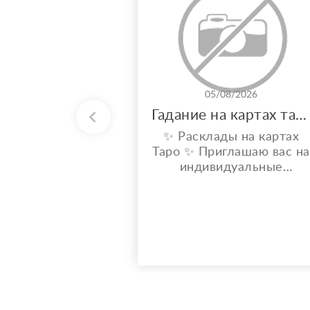
05/08/2026
Гадание на картах таро
✨ Расклады на картах
Таро ✨ Приглашаю вас на
индивидуальные
расклады Таро. Сейчас я
активно совершенствую
свои навыки и набираю
практику, поэтому
предлагаю расклады по
доступной стоимости. С
какими вопросами можно
обратиться: ????
отношения, чувства,