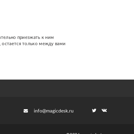
жизненном пути и других
важных темах. Каждый
расклад дела...
ательно приезжать к ним
м, остается только между вами
info@magicdesk.ru