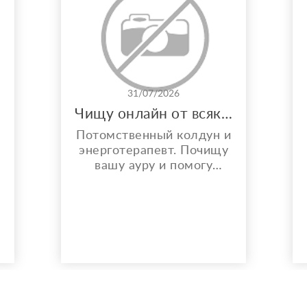
31/07/2026
Чищу онлайн от всякой бяки!
Потомственный колдун и
энерготерапевт. Почищу
вашу ауру и помогу
решить любой вопрос.