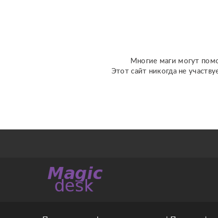
любовь; ????
перспективы общения с
человеком; ???...
Многие маги могут помо
Этот сайт никогда не участву