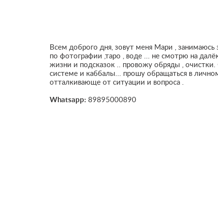
Всем доброго дня, зовут меня Мари , занимаюс
по фотографии ,таро , воде ... не смотрю на да
жизни и подсказок .. провожу обряды , очистки.
системе и каббалы... прошу обращаться в личн
отталкивающе от ситуации и вопроса .
Whatsapp:
89895000890