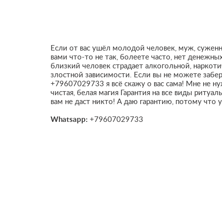
Если от вас ушёл молодой человек, муж, суженны
вами что-то не так, болеете часто, нет денежных
близкий человек страдает алкогольной, наркоти
злостной зависимости. Если вы не можете забе
+79607029733 я всё скажу о вас сама! Мне не н
чистая, белая магия Гарантия на все виды ритуал
вам не даст никто! А даю гарантию, потому что у
Whatsapp:
+79607029733