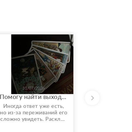
31/07/2026
31/0
Помогу найти выход из запутанной ситуации. Вычислю всех врагов за твоей спиной.
Раскла
Иногда ответ уже есть,
Здравств
но из-за переживаний его
чёткие раск
сложно увидеть. Расклад
года. Ра
на Таро помогает
пробле