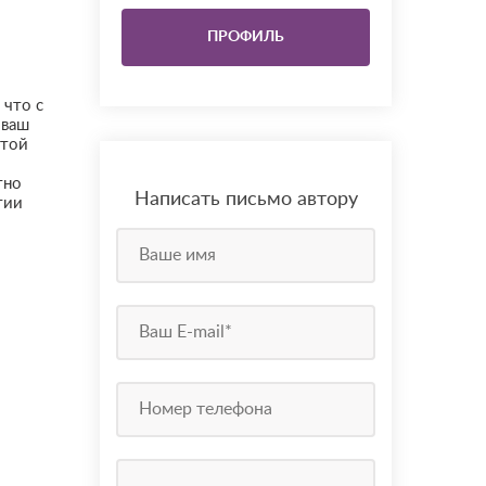
ПРОФИЛЬ
 что с
 ваш
этой
тно
Написать письмо автору
тии