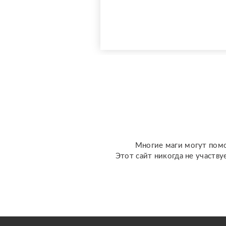
активно совершенствую
свои навыки и набираю
практику, поэтому
предлагаю расклады по
доступной стоимости. С
какими вопросами можно
обратиться: ????
отношения, чувства,
любовь; ????
перспективы общения с
человеком; ???...
Многие маги могут помо
Этот сайт никогда не участву