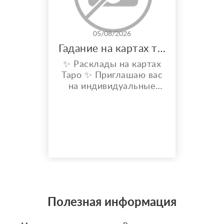
05/08/2026
Гадание на картах таро
✨ Расклады на картах
Таро ✨ Приглашаю вас
на индивидуальные
расклады Таро. Сейчас
я активно
совершенствую свои
навыки и набираю
практику, поэтому
предлагаю расклады по
доступной стоимости. С
какими вопросами
можно обратиться: ????
отношения, чувства,
Полезная информация
любовь; ????
перспективы общения