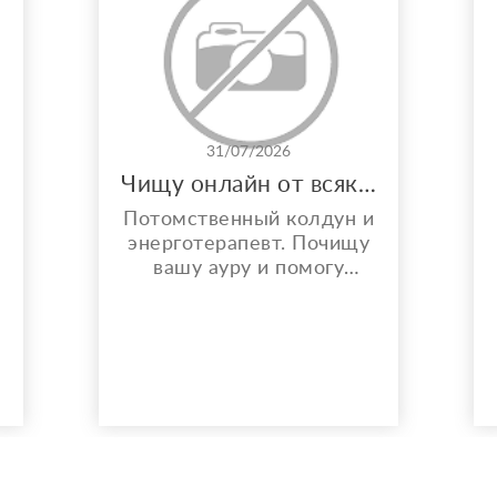
31/07/2026
Чищу онлайн от всякой бяки!
Потомственный колдун и
энерготерапевт. Почищу
вашу ауру и помогу
решить любой вопрос.