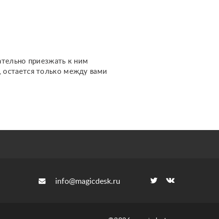
жизненном пути и других
важных темах. Каждый
расклад дела...
ательно приезжать к ним
м, остается только между вами
info@magicdesk.ru