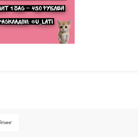
йтинг