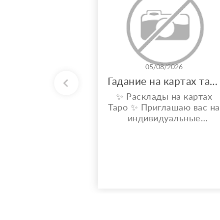
05/08/2026
Гадание на картах таро
✨ Расклады на картах
Таро ✨ Приглашаю вас на
индивидуальные
расклады Таро. Сейчас я
активно совершенствую
свои навыки и набираю
практику, поэтому
предлагаю расклады по
доступной стоимости. С
какими вопросами можно
обратиться: ????
отношения, чувства,