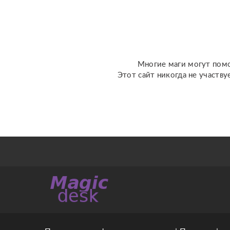
любовь; ????
перспективы общения с
человеком; ???...
Многие маги могут помо
Этот сайт никогда не участву