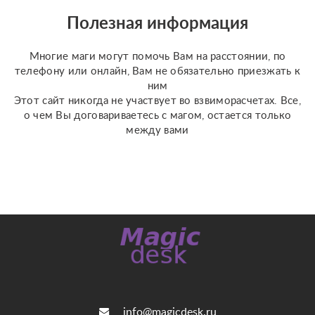
отношения, чувства,
Полезная информация
любовь; ????
перспективы общения
Многие маги могут помочь Вам на расстоянии, по
с человеком; ???...
телефону или онлайн, Вам не обязательно приезжать к
ним
Этот сайт никогда не участвует во взвиморасчетах. Все,
о чем Вы договариваетесь с магом, остается только
между вами
info@magicdesk.ru