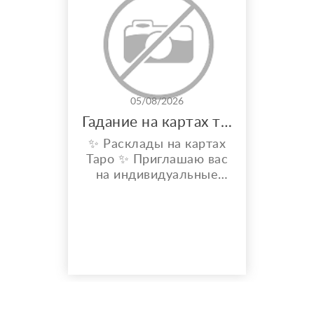
05/08/2026
Гадание на картах таро
✨ Расклады на картах
Таро ✨ Приглашаю вас
на индивидуальные
расклады Таро. Сейчас
я активно
совершенствую свои
навыки и набираю
практику, поэтому
предлагаю расклады по
доступной стоимости. С
какими вопросами
можно обратиться: ????