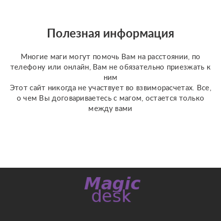
опишу проблему и
расскажу про метод
выхода из ситуации.
Полезная информация
Также осуществляю
работу с кармическими
Многие маги могут помочь Вам на расстоянии, по
проблемами (блокам...
телефону или онлайн, Вам не обязательно приезжать к
ним
Этот сайт никогда не участвует во взвиморасчетах. Все,
о чем Вы договариваетесь с магом, остается только
между вами