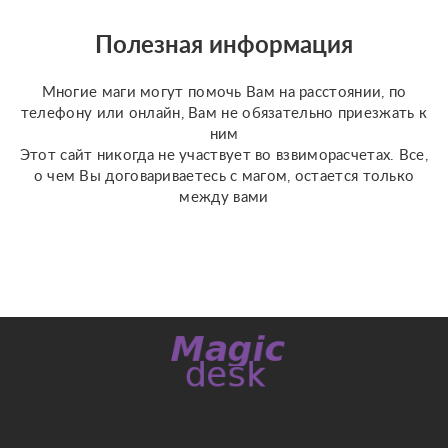
можно обратиться: ????
отношения, чувства,
Полезная информация
любовь; ????
перспективы общения
Многие маги могут помочь Вам на расстоянии, по
с человеком; ???...
телефону или онлайн, Вам не обязательно приезжать к
ним
Этот сайт никогда не участвует во взвиморасчетах. Все,
о чем Вы договариваетесь с магом, остается только
между вами