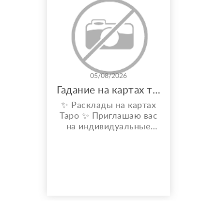
05/08/2026
Гадание на картах таро
✨ Расклады на картах
Таро ✨ Приглашаю вас
на индивидуальные
расклады Таро. Сейчас
я активно
совершенствую свои
навыки и набираю
практику, поэтому
предлагаю расклады по
доступной стоимости. С
какими вопросами