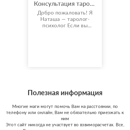
Консультация таролога
Добро пожаловать! Я
Наташа — таролог-
психолог Если вы
попали на это
объявление, скорее
всего, вам близка тема
самопознания, или вы
ищете ответы на
непростые вопросы. Я
рада, что вы здесь. Мой
подход отличается от
классического «гадания
на картах». Я не
Полезная информация
предсказываю судьбу и
не ставлю «диагнозы».
Многие маги могут помочь Вам на расстоянии, по
Для...
телефону или онлайн, Вам не обязательно приезжать к
ним
Этот сайт никогда не участвует во взвиморасчетах. Все,