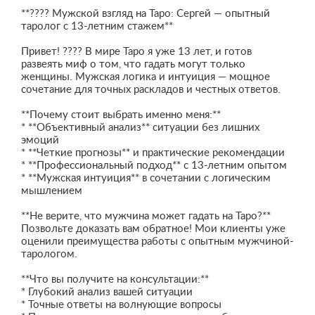
**???? Мужской взгляд на Таро: Сергей — опытный
таролог с 13-летним стажем**
Привет! ???? В мире Таро я уже 13 лет, и готов
развеять миф о том, что гадать могут только
женщины. Мужская логика и интуиция — мощное
сочетание для точных раскладов и честных ответов.
**Почему стоит выбрать именно меня:**
* **Объективный анализ** ситуации без лишних
эмоций
* **Четкие прогнозы** и практические рекомендации
* **Профессиональный подход** с 13-летним опытом
* **Мужская интуиция** в сочетании с логическим
мышлением
**Не верите, что мужчина может гадать на Таро?**
Позвольте доказать вам обратное! Мои клиенты уже
оценили преимущества работы с опытным мужчиной-
тарологом.
**Что вы получите на консультации:**
* Глубокий анализ вашей ситуации
* Точные ответы на волнующие вопросы