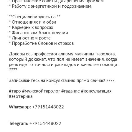
* Практические советы для решения проблем
* Работу с энергетикой и подсознанием
**Специализируюсь на:**
* Отношениях и любви
* Карьерных вопросах
* Финансовом благополучии
* Личностном росте
* Проработке блоков и страхов
Доверьтесь профессионализму мужчины-таролога,
который докажет, что пол не имеет значения, когда
речь идет о точности раскладов и качестве помощи.
????
Записывайтесь на консультацию прямо сейчас! ????
#таро #мужскойтаролог #гадание #консультация
#эзотерика
Whatsapp:
+79151448022
Telegram:
+79151448022