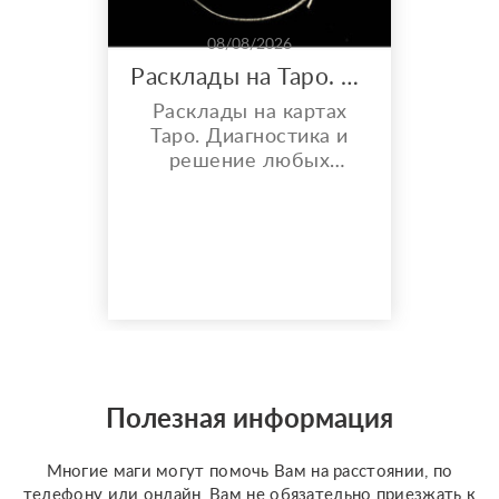
08/08/2026
Расклады на Таро. Работа с кармой, порчей и проклятиями.
Расклады на картах
Таро. Диагностика и
решение любых
проблем с помощью
Таро. От денежных
проблем, до вопросов,
связанных с личной
жизнью. Помогу
разобраться в любой
ситуации, объективно
опишу проблему и
расскажу про метод
выхода из ситуации.
Полезная информация
Также осуществляю
работу с кармическими
Многие маги могут помочь Вам на расстоянии, по
проблемами (блокам...
телефону или онлайн, Вам не обязательно приезжать к