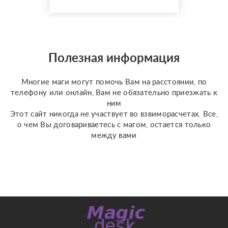
предлагаю расклады по
доступной стоимости. С
какими вопросами
можно обратиться: ????
отношения, чувства,
Полезная информация
любовь; ????
перспективы общения
Многие маги могут помочь Вам на расстоянии, по
с человеком; ???...
телефону или онлайн, Вам не обязательно приезжать к
ним
Этот сайт никогда не участвует во взвиморасчетах. Все,
о чем Вы договариваетесь с магом, остается только
между вами