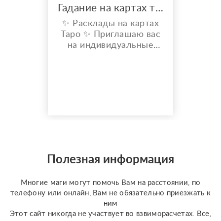
Гадание на картах таро
✨ Расклады на картах
Таро ✨ Приглашаю вас
на индивидуальные
расклады Таро. Сейчас
я активно
совершенствую свои
навыки и набираю
практику, поэтому
предлагаю расклады по
доступной стоимости. С
какими вопросами
можно обратиться: ????
отношения, чувства,
Полезная информация
любовь; ????
перспективы общения
Многие маги могут помочь Вам на расстоянии, по
с человеком; ???...
телефону или онлайн, Вам не обязательно приезжать к
ним
Этот сайт никогда не участвует во взвиморасчетах. Все,