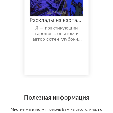
08/08/2026
Расклады на картах Таро. Таролог онлайн.
Я — практикующий
таролог с опытом и
автор сотен глубоких
разборов. Мой главный
показатель — более
150 реальных отзывов
от благодарных
клиентов на Авито с
оценкой 4,9⭐️. В работе
я использую более 10
специализированных
колод под каждую
конкретную задачу
Полезная информация
(Классическое Таро
Уэйта, психологическое
Многие маги могут помочь Вам на расстоянии, по
Таро ...