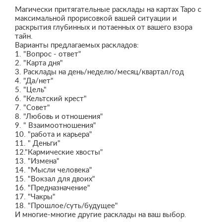
Магически притягательные расклады на картах Таро с
максимальной прорисовкой вашей ситуации и
раскрытия глубинных и потаенных от вашего взора
тайн.
Варианты предлагаемых раскладов:
1. "Вопрос - ответ"
2. "Карта дня"
3. Расклады на день/неделю/месяц/квартал/год
4. "Да/нет"
5. "Цель"
6. "Кельтский крест"
7. "Совет"
8. "Любовь и отношения"
9. " Взаимоотношения"
10. "работа и карьера"
11. " Деньги"
12."Кармические хвосты"
13. "Измена"
14. "Мысли человека"
15. "Вокзал для двоих"
16. "Предназначение"
17. "Чакры"
18. "Прошлое/суть/будущее"
И многие-многие другие расклады на ваш выбор.